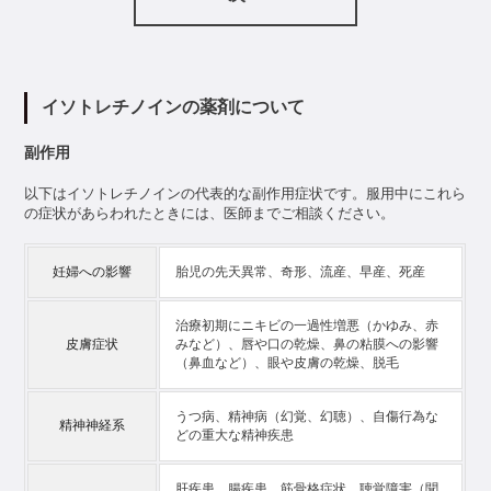
ブサイトをいいます。

3. 「利用者」とは、当社が定める各種規約に同意の上、本サービス
の利用者登録を行った後、本サービスを利用して登録医療機関等に
よる診療等を受ける個人をいいます。

イソトレチノインの薬剤について
4. 「登録医療機関等」とは、本サイト等に登録しており、利用者に
対して診療や服薬指導を提供する医療機関、調剤薬局やその他法人
副作用
であり、診療等の業務に従事する者をいいます。

5. 本規約は本サービスの提供およびその利用に関し、当社および
以下はイソトレチノインの代表的な副作用症状です。服用中にこれら
「利用者」「登録医療機関等」に適用されるものとします。

の症状があらわれたときには、医師までご相談ください。
第3条　利用者登録

妊婦への影響
胎児の先天異常、奇形、流産、早産、死産
1. 利用者登録手続は、本サービスの利用にあたり、本サイトの定め
るところに従い、利用者登録を行う必要があり、利用者登録の完了
をもって本契約が成立するものとします。利用者登録は利用者登録
治療初期にニキビの一過性増悪（かゆみ、赤
を希望する利用者本人が行うものとし、代理による登録は一切認め
皮膚症状
みなど）、唇や口の乾燥、鼻の粘膜への影響
られません。本規約に同意の上、所定の利用者登録をされたお客様
（鼻血など）、眼や皮膚の乾燥、脱毛
は、所定の登録手続完了後に利用者としての資格を有します。利用
者登録は日本国内に住所を有する方に限るものとします。

うつ病、精神病（幻覚、幻聴）、自傷行為な
2. 利用者登録申請者が未成年の場合、法定代理人の同意を得て利用
精神神経系
どの重大な精神疾患
者登録申請を行うものとします。未成年者の利用者が本サービスを
利用した場合、本サービスの利用について法定代理人の同意があっ
たものとみなし、未成年者の利用者の法定代理人は、利用者の本サ
肝疾患、腸疾患、筋骨格症状、聴覚障害（聞