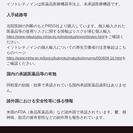
イソトレチノインは医薬品医療機器等法上、未承認医療機器です。
1. 本サービスにおける個人情報の取り扱いについては、当社の定め
る「プライバシーポリシー」に従うものとします。利用者は、本サ
入手経路等
ービスを利用する場合には、プライバシーポリシーの各規定に従う
ことを承諾したものとみなします。

当院医師の判断のもとPRSS社より購入しています。個人輸入された
2. 当社は、本サービスを提供する上で利用者にとって必要な情報
医薬品等の使用リスクに関する情報はリスクが潜む個人輸入
を、利用者に対し、Eメール、郵便、電話、対面での伝達、本サイ
をご確認く
https://www.yakubutsu.mhlw.go.jp/individualimport/index.html
ト上での通知等によって連絡をすることができるものとします。

ださい。
イソトレチノインの個人輸入についての厚生労働省の注意喚起はこち
3. 当社は、当社の定めるプライバシーポリシーで定義される個人情
らのページ
報を含まない限りにおいて、登録情報または本サービスの利用状況
を
https://www.mhlw.go.jp/topics/bukyoku/iyaku/kojinyunyu/050609-1b.html
についての情報を、あらゆるものに二次利用することができるもの
ご確認ください。
とします。これらの情報に関わる知的財産権は当社が保有するもの
とします。

国内の承認医薬品等の有無
4. 利用者は、本サービスの利用に伴う発生する各種ログ情報を含む
利用者データを、本サービスの提供する機能を通じてのみ閲覧・利
同程度の効能・効果で承認されている国内承認医薬品薬剤はありませ
用できるものとし、当社はログその他の利用者データの提供依頼等
ん。
に対応する義務を負わないものとします。

諸外国における安全性等に係る情報
5. 次の各号の場合には、利用者の事前の同意なく、当社は利用者情
報を開示できるものとします。

米国のFDA（食品医薬品局）など諸外国で承認されています。鬱、精
(1)法令に基づき開示を求められた場合

神病、胎児の催奇形性などの副作用も報告されています。
(2)代金の決済、連絡等、本サービスにおいて基本的な業務の遂行
に必要な場合

(3)お問い合わせ等によるアフターサービスに必要な場合
