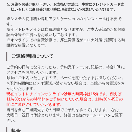
お薬をお受け取り下さい。お支払い方法は、事前にクレジットカード支
払いもしくは商品受け取り時に現金支払いかお選びいただけます。
※システム使用料や専用アプリケーションのインストールは不要で
す。
※イソトレチノインは自費診療となりますが、ご本人確認のため保険
証画像等のご提示をお願いしております。
※オンラインでの自費診療は、厚生労働省がコロナ対策で認可する時
限的な措置となります。
ご連絡時間について
ご予約の日時になりましたら、予約完了メールに記載の、待合URLに
アクセスをお願いいたします。
順番にご案内いたしますので、ページを開いたままお待ちください。
※予約時間内にビデオ通話が繋がらない場合は、当院からお電話をお
かけいたします。
現在イソトレチノインオンライン診療の時間枠は
です。例えば
15分
11時30分からの時間枠をご予約いただいた場合は、11時30〜45分の
間にご連絡させていただきます。
当日を含む二週間先までの日時でご予約を承っております。 なお、
火曜日・祝日は休診となります。詳細は
をご覧下
当院のホームページ
さい。
料金