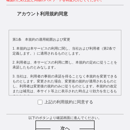
確認のため上記と同様のパスワードを再度入力してください。
アカウント利用規約同意
第1条　本規約の適用範囲および変更

1. 本規約は本サービスの利用に関し、当社および利用者（第2条で
定義します。）に適用されるものとします。

2. 利用者は、本サービスの利用に際し、本規約の定めに従うことを
承諾したものとみなします。

3. 当社は、利用者の事前の承諾を得ることなく本規約を変更できる
ものとします。変更された場合、変更後の規約が適用されるものと
し、利用者は変更後の規約のみに従うものとします。本規約の改定
または補充は、本サイト等上に表示された時点より効力を生じるも
のとします。

上記の利用規約に同意する
第2条　定義

1. 「本サービス」とは、当社が企画・運営するオンライン診療等を
以下のボタンより確認画面に進んでください。
支援するオンライン医療活用支援サービスをいいます。

2. 「本サイト等」とは、当社が、本サービスを提供するためのウェ
次へ