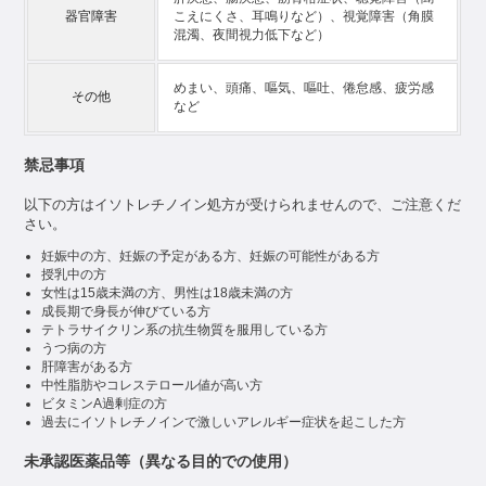
ービス利用状況に責任を負うものとします。また、本規約に同意し
器官障害
こえにくさ、耳鳴りなど）、視覚障害（角膜
た時点で未成年であった利用者が、成年に達した後に本サービスを
混濁、夜間視力低下など）
利用した場合、未成年であった間の利用行為を追認したものとみな
します。

めまい、頭痛、嘔気、嘔吐、倦怠感、疲労感
3. 当社は、利用者が以下の各号の何れかに該当する場合、事前に通
その他
など
知することなく、当該利用者に対して本サービスの利用停止、利用
者登録抹消その他当社が適当と考える措置を講ずることができるも
のとし、当社は当該措置を講じた理由を開示する義務を負わないも
禁忌事項
のとします。

(1) 過去に当社の提供する何らかのサービスに関する規約に抵触し
たこと等により、利用者登録処分を受けたことが判明した場合

以下の方はイソトレチノイン処方が受けられませんので、ご注意くだ
(2) 登録された内容に虚偽の事項が含まれていることが判明した場
さい。
合

妊娠中の方、妊娠の予定がある方、妊娠の可能性がある方
(3) 過去に当社の提供する何らかのサービスに関して、正当な理由
授乳中の方
なく、料金等の支払債務の履行遅延その他の債務不履行があった場
女性は15歳未満の方、男性は18歳未満の方
合

成長期で身長が伸びている方
(4) 第11条に定める禁止事項に該当する行為を行った場合

テトラサイクリン系の抗生物質を服用している方
(5)未成年者が法定代理人の同意を得ずに利用者登録または本サー
うつ病の方
ビスの利用を行った場合

肝障害がある方
(6)その他本規約に違反した場合

中性脂肪やコレステロール値が高い方
4. 利用停止や利用者登録が取り消された場合においても、当該措置
ビタミンA過剰症の方
の元利用者は、本サイト及び本サービスの利用により既に発生した
過去にイソトレチノインで激しいアレルギー症状を起こした方
支払い義務等の本規約上の履行責任を免れないものとします。

未承認医薬品等（異なる目的での使用）
第4条　利用者情報の利用・管理
