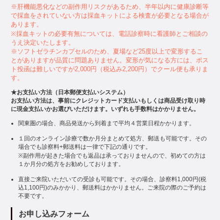
※肝機能悪化などの副作用リスクがあるため、半年以内に健康診断等
で採血をされていない方は採血キットによる検査が必要となる場合が
あります。
※採血キットの必要有無については、電話診察時に看護師とご相談の
うえ決定いたします。
※ソフトゼラチンカプセルのため、夏場など25度以上で変形するこ
とがありますが品質に問題ありません。変形が気になる方には、ポス
ト投函は難しいですが2,000円（税込み2,200円）でクール便も承りま
す。
★お支払い方法（日本郵便支払いシステム）
お支払い方法は、事前にクレジットカード支払いもしくは商品受け取り時
に現金支払いかお選びいただけます。いずれも手数料はかかりません。
関東圏の場合、商品発送から到着まで平均４営業日程かかります。
１回のオンライン診療で数か月分まとめて処方、郵送も可能です。その
場合でも診察料+郵送料は一律で下記の通りです。
※副作用が起きた場合でも返品は承っておりませんので、初めての方は
１か月分の処方をお勧めしております。
直接ご来院いただいての受診も可能です。その場合、診察料1,000円(税
込1,100円)のみかかり、郵送料はかかりません。ご来院の際のご予約は
不要です。
お申し込みフォーム